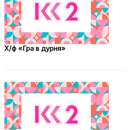
Х/ф «Гра в дурня»