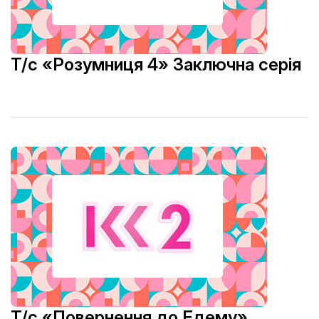
Т/с «Розумниця 4» Заключна серія
Т/с «Повернення до Едему»