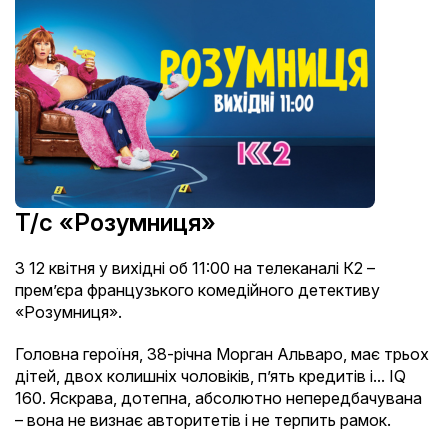
Т/с «Розумниця»
З 12 квітня у вихідні об 11:00 на телеканалі К2 –
прем’єра французького комедійного детективу
«Розумниця».
Головна героїня, 38-річна Морган Альваро, має трьох
дітей, двох колишніх чоловіків, п’ять кредитів і... IQ
160. Яскрава, дотепна, абсолютно непередбачувана
– вона не визнає авторитетів і не терпить рамок.