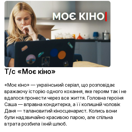
Т/с «Моє кіно»
«Моє кіно» — український серіал, що розповідає
вражаючу історію одного кохання, яке героям так і не
вдалося пронести через все життя. Головна героїня
Саша — вправна кондитерка, а її колишній чоловік
Даня — талановитий кіносценарист. Колись вони
були надзвичайно красивою парою, але спільна
втрата розбила їхній шлюб.