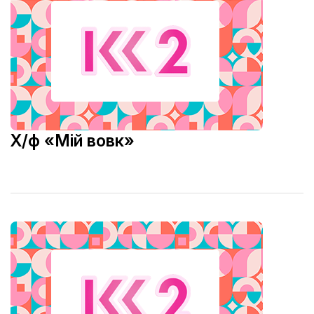
Х/ф «Мій вовк»