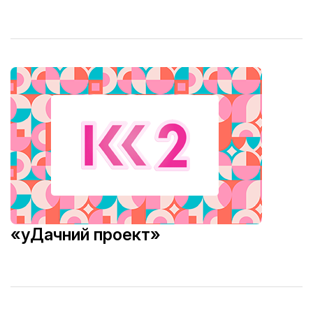
«уДачний проект»