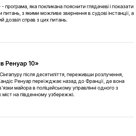
 - програма, яка покликана пояснити глядачеві і показати
и питань, з якими можливе звернення в судові інстанції, а
 дозвіл справ з цих питань.
в Ренуар 10»
Сінгапуру після десятиліття, переживши розлучення,
Кандіс Ренуар переїжджає назад до Франції, де вона
в'язки майора в поліцейському управлінні одного з
 міст на південному узбережжі.