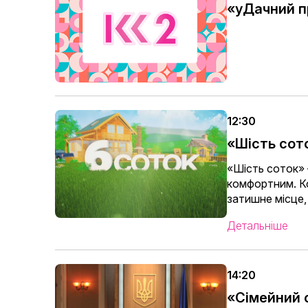
«уДачний 
12:30
«Шість сот
«Шість соток» 
комфортним. Ко
затишне місце,
Детальніше
14:20
«Сімейний 