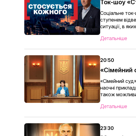
Ток-шоу «С
Соціальне ток
ступенем відве
ситуації, в як
Детальніше
20:50
«Сімейний 
«Сімейний суд»
наочні приклад
також можливий
Детальніше
23:30