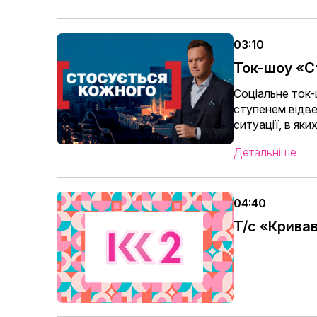
03:10
Ток-шоу «С
Соціальне ток
ступенем відве
ситуації, в як
Детальніше
04:40
Т/с «Кривав