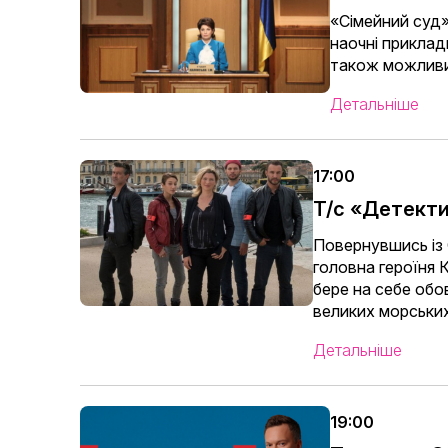
«Сімейний суд»
наочні приклад
також можливий
Детальніше
17:00
Т/с «Детекти
Повернувшись із 
головна героїня 
бере на себе обо
великих морських
Детальніше
19:00