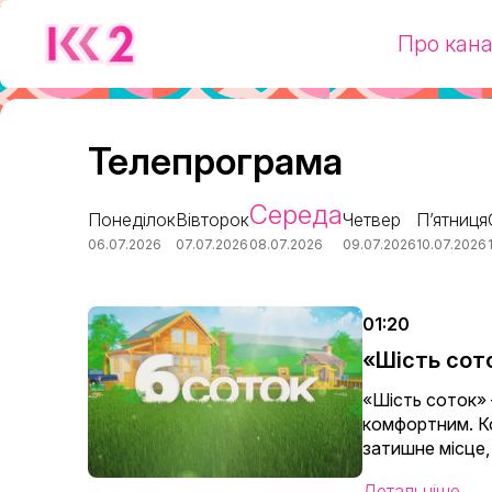
Про кан
Телепрограма
Середа
Понеділок
Вівторок
Четвер
П’ятниця
06.07.2026
07.07.2026
08.07.2026
09.07.2026
10.07.2026
01:20
«Шість сот
«Шість соток» 
комфортним. Ко
затишне місце,
Детальніше