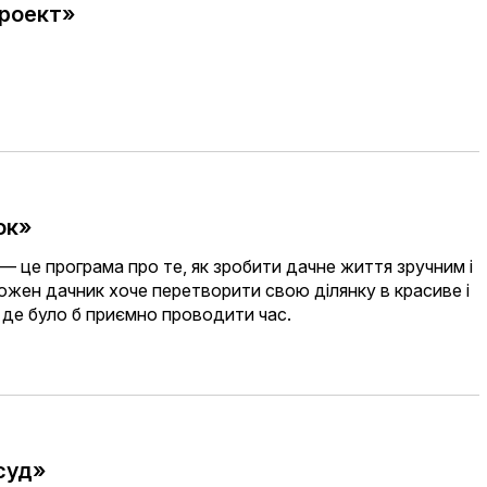
проект»
ок»
— це програма про те, як зробити дачне життя зручним і
жен дачник хоче перетворити свою ділянку в красиве і
 де було б приємно проводити час.
суд»