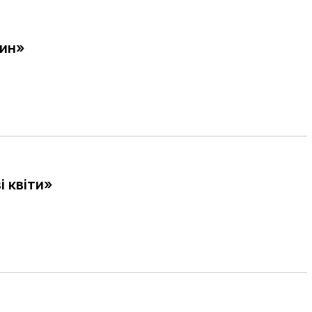
зин»
і квіти»