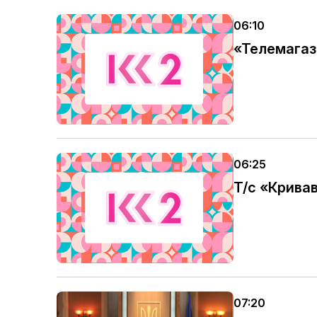
06:10
«Телемага
06:25
Т/с «Кривав
07:20