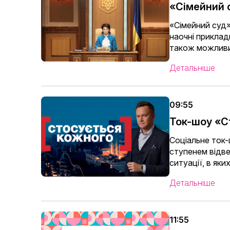
«Сімейний 
«Сімейний суд»
наочні приклад
також можливий
Детальніше
09:55
Ток-шоу «С
Соціальне ток
ступенем відве
ситуації, в як
Детальніше
11:55