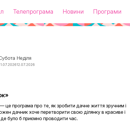
ал
Телепрограма
Новини
Програми
Субота
Неділя
11.07.2026
12.07.2026
ок»
— це програма про те, як зробити дачне життя зручним і
жен дачник хоче перетворити свою ділянку в красиве і
 де було б приємно проводити час.