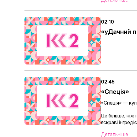
02:10
«уДачний 
02:45
«Спеція»
«Спеція» — кул
Це більше, ніж
яскраві інгред
Детальніше