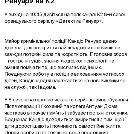
Ренуар» на К2
У вихідні о 10:45 дивіться на телеканалі К2 8-й сезон
французького серіалу «Детектив Ренуар».
Майор кримінальної поліції Кандіс Ренуар давно
довела: для розкриття найскладніших злочинів не
завжди потрібні сила та жорсткість. Її головна зброя
– гостра інтуїція, знання людської психології та
вміння помічати те, що вислизає від інших.
Поєднуючи роботу в поліції з вихованням чотирьох
дітей, Кандіс щодня наражається на нові виклики як
на службі, так і вдома.
У 8 сезоні на героїню чекають серйозні випробування.
Після операції її коханий та колегаАнтуан Дюма
частково втрачає пам’ять і забуває про їхні стосунки.
Водночас Кандіс доводиться змиритися з тим, що її
діти дорослішають і починають самостійне життя.
Попри особисті потрясіння, вона продовжує