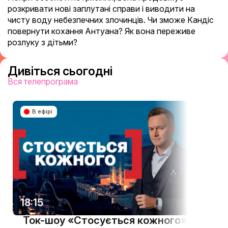
розкривати нові заплутані справи і виводити на
чисту воду небезпечних злочинців. Чи зможе Кандіс
повернути кохання Антуана? Як вона переживе
розлуку з дітьми?
Дивіться сьогодні
Вся телепрограма
В ефірі
18:15
21:4
Ток-шоу «Стосується кожного»
«Сі