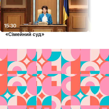
15:30
17:20
«Сімейний суд»
"Судов