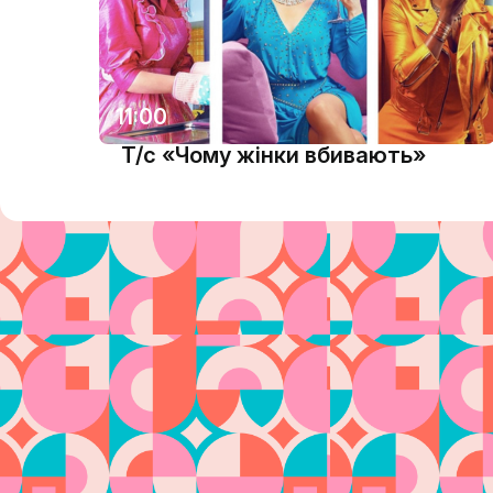
11:00
Т/с «Чому жінки вбивають»