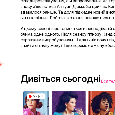
складнірозслідування, а й випробування, які то
знову з’являється Антуан Дюма. За цей час Кан
здавалося раніше. Та доля підкидає новий викл
він її керівник. Робота і кохання опиняються по
У цьому сезоні герої опиняться в несподіваній 
очима одне одного. Після сеансу гіпнозу Канді
справжнім випробуванням – і для їхніх почуттів
знайти спільну мову? І що переможе – службов
Дивіться сьогодні
Вся те
В ефірі