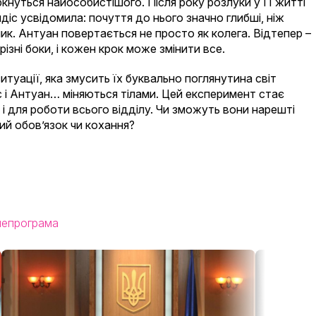
ркнуться найособистішого. Після року розлуки у її житті
діс усвідомила: почуття до нього значно глибші, ніж
ик. Антуан повертається не просто як колега. Відтепер –
 різні боки, і кожен крок може змінити все.
ситуації, яка змусить їх буквально поглянутина світ
с і Антуан… міняються тілами. Цей експеримент стає
, і для роботи всього відділу. Чи зможуть вони нарешті
ий обов’язок чи кохання?
лепрограма