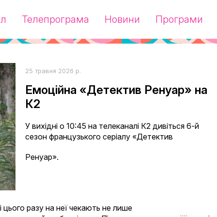
ал
Телепрограма
Новини
Програми
25 травня 2026 р.
Емоційна «Детектив Ренуар» на
К2
У вихідні о 10:45 на телеканалі К2 дивіться 6-й
сезон французького серіалу «Детектив
Ренуар».
і цього разу на неї чекають не лише