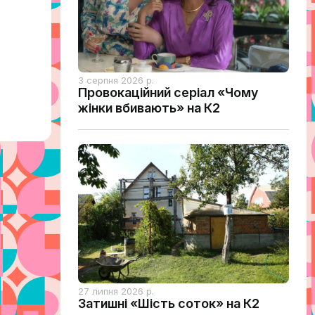
18:15
3 серпня 2026 р.
Провокаційний серіал «Чому
і справи"
Ток-шоу «Стос
жінки вбивають» на К2
27 липня 2026 р.
Затишні «Шість соток» на К2